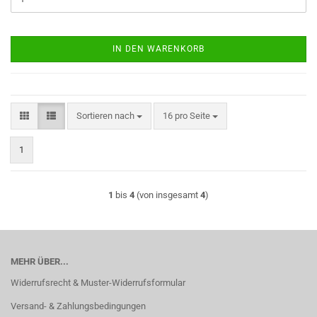
IN DEN WARENKORB
Sortieren nach
pro Seite
Sortieren nach
16 pro Seite
1
1
bis
4
(von insgesamt
4
)
MEHR ÜBER...
Widerrufsrecht & Muster-Widerrufsformular
Versand- & Zahlungsbedingungen