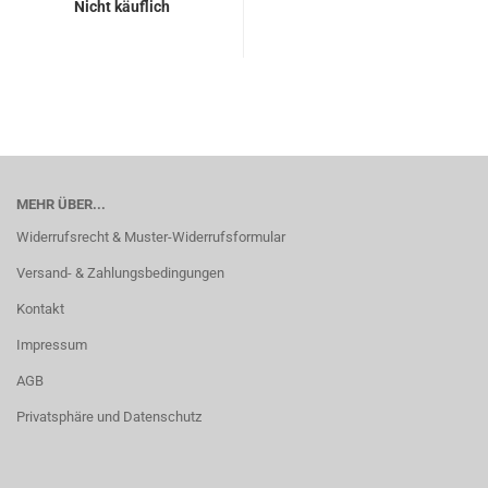
Nicht käuflich
MEHR ÜBER...
Widerrufsrecht & Muster-Widerrufsformular
Versand- & Zahlungsbedingungen
Kontakt
Impressum
AGB
Privatsphäre und Datenschutz