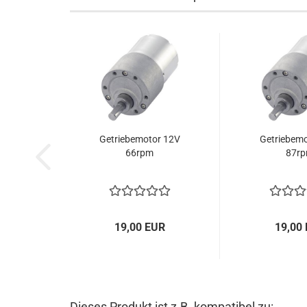
Getriebemotor 12V
Getriebemo
66rpm
87r
19,00 EUR
19,00
Dieses Produkt ist z.B. kompatibel zu: