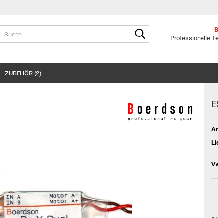
Suche...
Professionelle T
ZUBEHÖR (2)
E
Ar
Li
Ve