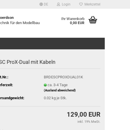
DE
Login
Merkzettel
B
oerdson
Ihr Warenkorb
echnik für den Modellbau
0,00 EUR
SC ProX-Dual mit Kabeln
t.Nr.:
BRDESCPROXDUAL01K
eferzeit:
ca. 3-4 Tage
(Ausland abweichend)
rsandgewicht:
0.02
kg je Stk.
129,00 EUR
inkl. 19% MwSt.