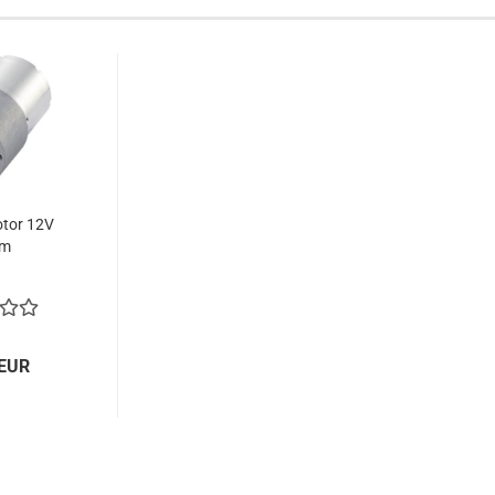
tor 12V
pm
 EUR