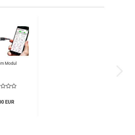
om Modul
00 EUR