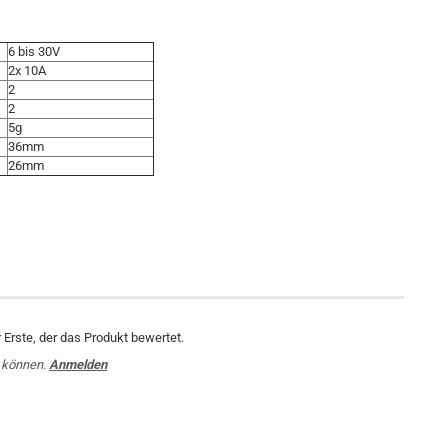
6 bis 30V
2x 10A
2
2
5g
36mm
26mm
Erste, der das Produkt bewertet.
 können.
Anmelden