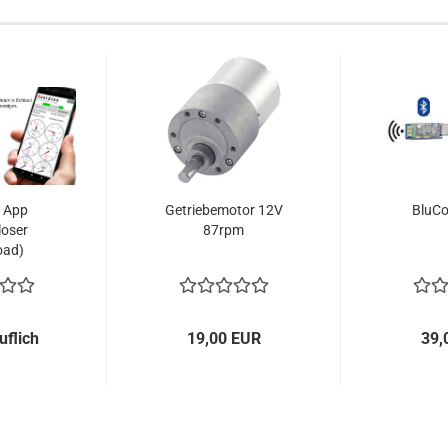
 App
Getriebemotor 12V
BluC
loser
87rpm
oad)
uflich
19,00 EUR
39,