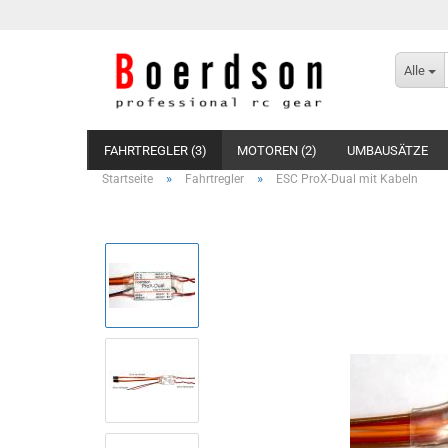
Alle
FAHRTREGLER (3)
MOTOREN (2)
UMBAUSÄTZE
»
»
Startseite
Fahrtregler
ESC ProX-Dual mit Kabeln